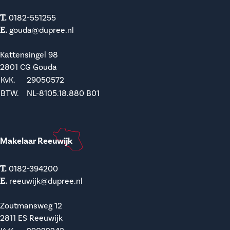
T.
0182-551255
E.
gouda@dupree.nl
Kattensingel 98
2801 CG Gouda
KvK.
29050572
BTW.
NL-8105.18.880 B01
Makelaar Reeuwijk
T.
0182-394200
E.
reeuwijk@dupree.nl
Zoutmansweg 12
2811 ES Reeuwijk