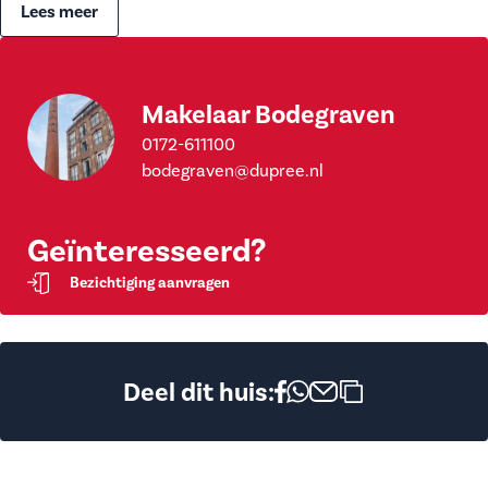
Lees meer
Makelaar Bodegraven
0172-611100
bodegraven@dupree.nl
Geïnteresseerd?
Bezichtiging aanvragen
Deel dit huis: