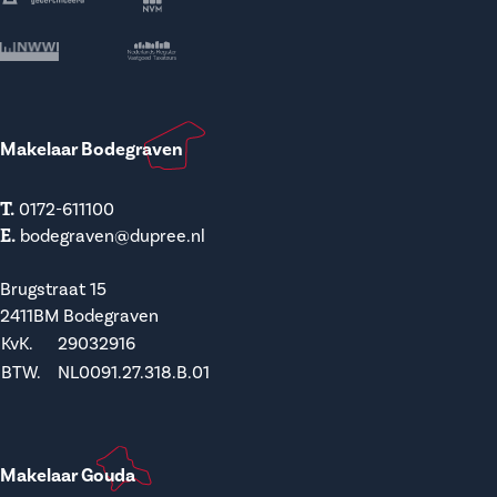
Makelaar Bodegraven
T.
0172-611100
E.
bodegraven@dupree.nl
Brugstraat 15
2411BM Bodegraven
KvK.
29032916
BTW.
NL0091.27.318.B.01
Makelaar Gouda