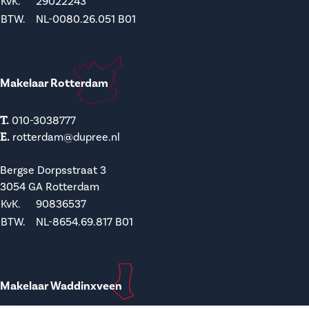
KvK.
29022243
BTW.
NL-0080.26.051 B01
Makelaar Rotterdam
T.
010-3038777
E.
rotterdam@dupree.nl
Bergse Dorpsstraat 3
3054 GA Rotterdam
KvK.
90836537
BTW.
NL-8654.69.817 B01
Makelaar Waddinxveen