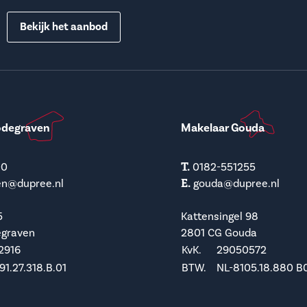
Bekijk het aanbod
odegraven
Makelaar Gouda
T.
00
0182-551255
E.
en@dupree.nl
gouda@dupree.nl
5
Kattensingel 98
egraven
2801 CG Gouda
2916
KvK.
29050572
1.27.318.B.01
BTW.
NL-8105.18.880 B