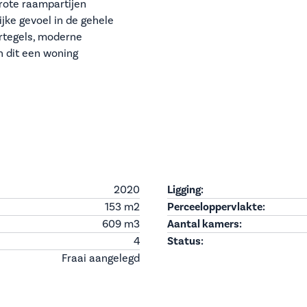
Grote raampartijen
ijke gevoel in de gehele
rtegels, moderne
 dit een woning
2020
Ligging:
153 m
2
Perceeloppervlakte:
609 m
3
Aantal kamers:
4
Status:
Fraai aangelegd