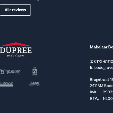
Alle reviews
Makelaar B
T.
0172-6111
E.
bodegrav
Brugstraat 1
2411BM Bod
KvK.
2903
BTW.
NL009