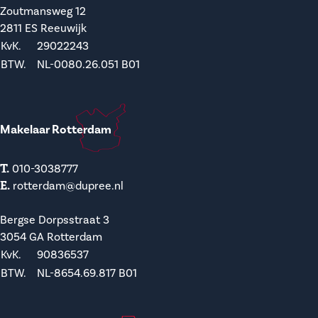
Zoutmansweg 12
2811 ES Reeuwijk
KvK.
29022243
BTW.
NL-0080.26.051 B01
Makelaar Rotterdam
T.
010-3038777
E.
rotterdam@dupree.nl
Bergse Dorpsstraat 3
3054 GA Rotterdam
KvK.
90836537
BTW.
NL-8654.69.817 B01