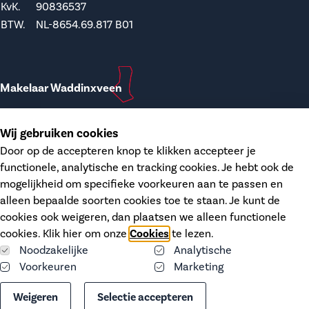
KvK.
90836537
BTW.
NL-8654.69.817 B01
Makelaar Waddinxveen
T.
0182-748207
Wij gebruiken cookies
E.
waddinxveen@dupree.nl
Door op de accepteren knop te klikken accepteer je
functionele, analytische en tracking cookies. Je hebt ook de
Kanaalstraat 12
mogelijkheid om specifieke voorkeuren aan te passen en
2741 HH Waddinxveen
alleen bepaalde soorten cookies toe te staan. Je kunt de
KvK.
68406606
cookies ook weigeren, dan plaatsen we alleen functionele
BTW.
NL-8574.26.746 B01
cookies. Klik hier om onze
Cookies
te lezen.
Noodzakelijke
Analytische
Voorkeuren
Marketing
Cookies
Weigeren
Selectie accepteren
Privacy statement