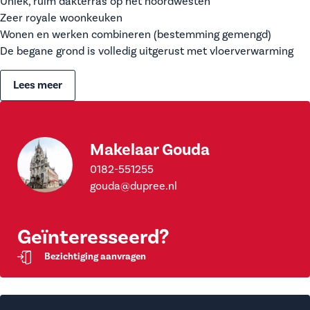
Uniek, ruim dakterras op het noordwesten
Zeer royale woonkeuken
Wonen en werken combineren (bestemming gemengd)
De begane grond is volledig uitgerust met vloerverwarming
Lees meer
Makelaar Gouda
0182-551255
gouda@dupree.nl
Geïnteresseerd?
Bezichtiging aanvragen