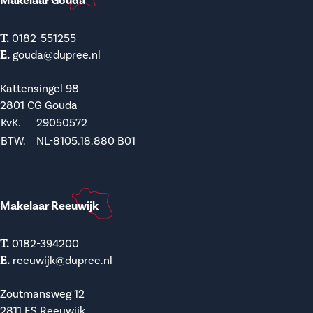
Makelaar Gouda
T.
0182-551255
E.
gouda@dupree.nl
Kattensingel 98
2801 CG Gouda
KvK.
29050572
BTW.
NL-8105.18.880 B01
Makelaar Reeuwijk
T.
0182-394200
E.
reeuwijk@dupree.nl
Zoutmansweg 12
2811 ES Reeuwijk