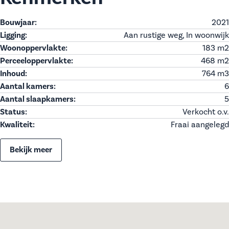
Bouwjaar:
2021
Ligging:
Aan rustige weg, In woonwijk
Woonoppervlakte:
183 m
2
Perceeloppervlakte:
468 m
2
Inhoud:
764 m
3
Aantal kamers:
6
Aantal slaapkamers:
5
Status:
Verkocht o.v.
Kwaliteit:
Fraai aangelegd
Bekijk meer