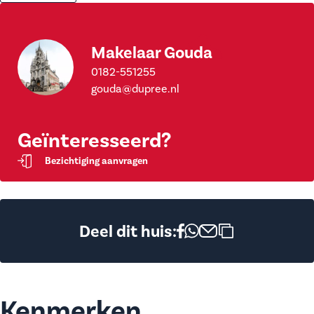
Makelaar Gouda
0182-551255
gouda@dupree.nl
Geïnteresseerd?
Bezichtiging aanvragen
Deel dit huis:
Kenmerken