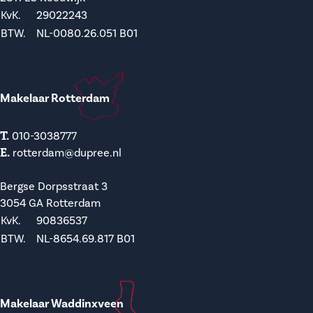
KvK.
29022243
BTW.
NL-0080.26.051 B01
Makelaar Rotterdam
T.
010-3038777
E.
rotterdam@dupree.nl
Bergse Dorpsstraat 3
3054 GA Rotterdam
KvK.
90836537
BTW.
NL-8654.69.817 B01
Makelaar Waddinxveen