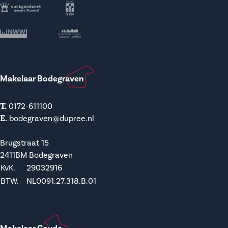
Makelaar Bodegraven
T.
0172-611100
E.
bodegraven@dupree.nl
Brugstraat 15
2411BM Bodegraven
KvK.
29032916
BTW.
NL0091.27.318.B.01