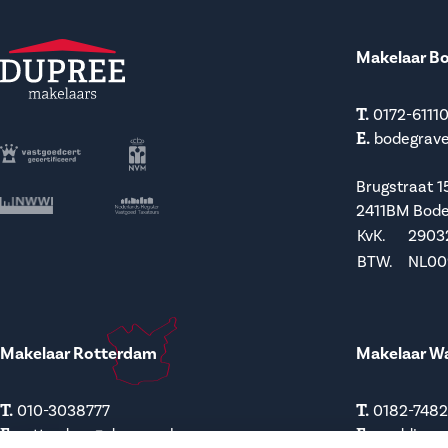
Makelaar B
T.
0172-6111
E.
bodegrav
Brugstraat 1
2411BM Bod
KvK.
2903
BTW.
NL009
Makelaar Rotterdam
Makelaar W
T.
T.
010-3038777
0182-748
E.
E.
rotterdam@dupree.nl
waddinxv