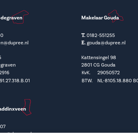
odegraven
Makelaar Gouda
T.
00
0182-551255
E.
en@dupree.nl
gouda@dupree.nl
5
Kattensingel 98
egraven
2801 CG Gouda
2916
KvK.
29050572
1.27.318.B.01
BTW.
NL-8105.18.880 B
addinxveen
207
een@dupree.nl