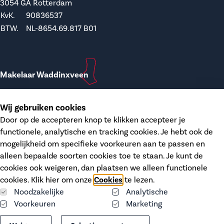
3054 GA Rotterdam
KvK.
90836537
BTW.
NL-8654.69.817 B01
Makelaar Waddinxveen
T.
0182-748207
Wij gebruiken cookies
E.
waddinxveen@dupree.nl
Door op de accepteren knop te klikken accepteer je
functionele, analytische en tracking cookies. Je hebt ook de
Kanaalstraat 12
mogelijkheid om specifieke voorkeuren aan te passen en
2741 HH Waddinxveen
alleen bepaalde soorten cookies toe te staan. Je kunt de
KvK.
68406606
cookies ook weigeren, dan plaatsen we alleen functionele
BTW.
NL-8574.26.746 B01
cookies. Klik hier om onze
Cookies
te lezen.
Noodzakelijke
Analytische
Voorkeuren
Marketing