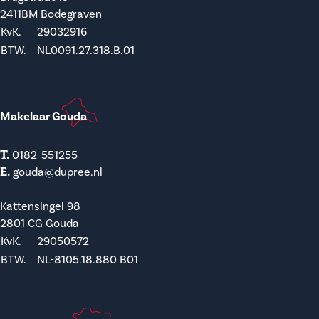
2411BM Bodegraven
KvK.
29032916
BTW.
NL0091.27.318.B.01
Makelaar Gouda
T.
0182-551255
E.
gouda@dupree.nl
Kattensingel 98
2801 CG Gouda
KvK.
29050572
BTW.
NL-8105.18.880 B01