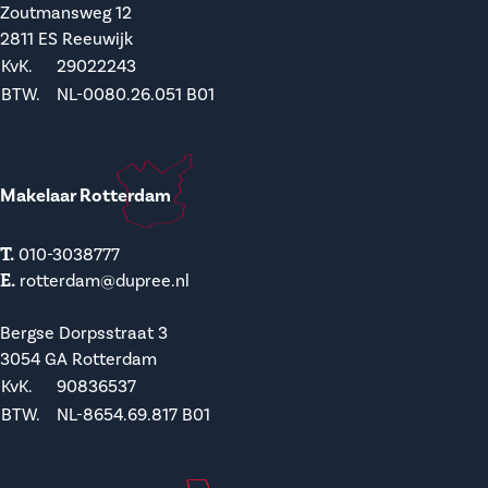
Zoutmansweg 12
2811 ES Reeuwijk
KvK.
29022243
BTW.
NL-0080.26.051 B01
Makelaar Rotterdam
T.
010-3038777
E.
rotterdam@dupree.nl
Bergse Dorpsstraat 3
3054 GA Rotterdam
KvK.
90836537
BTW.
NL-8654.69.817 B01