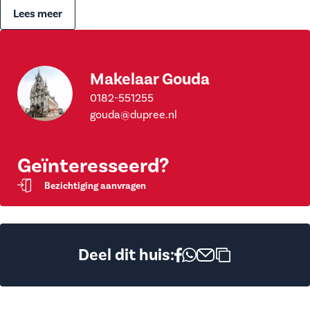
Lees meer
Makelaar Gouda
0182-551255
gouda@dupree.nl
Geïnteresseerd?
Bezichtiging aanvragen
Deel dit huis: