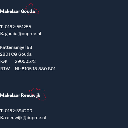
Makelaar Gouda
T.
0182-551255
E.
gouda@dupree.nl
Kattensingel 98
2801 CG Gouda
KvK.
29050572
BTW.
NL-8105.18.880 B01
Makelaar Reeuwijk
T.
0182-394200
E.
reeuwijk@dupree.nl