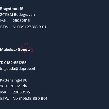
Brugstraat 15
2411BM Bodegraven
KvK.
29032916
BTW.
NL0091.27.318.B.01
Makelaar Gouda
T.
0182-551255
E.
gouda@dupree.nl
Kattensingel 98
2801 CG Gouda
KvK.
29050572
BTW.
NL-8105.18.880 B01