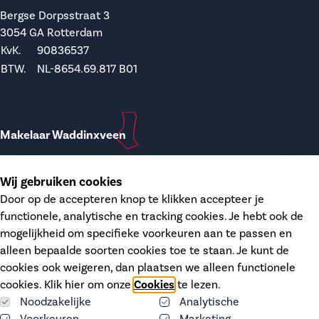
Bergse Dorpsstraat 3
3054 GA Rotterdam
KvK.
90836537
BTW.
NL-8654.69.817 B01
Makelaar Waddinxveen
T.
0182-748207
Wij gebruiken cookies
E.
waddinxveen@dupree.nl
Door op de accepteren knop te klikken accepteer je
functionele, analytische en tracking cookies. Je hebt ook de
Kanaalstraat 12
mogelijkheid om specifieke voorkeuren aan te passen en
2741 HH Waddinxveen
alleen bepaalde soorten cookies toe te staan. Je kunt de
KvK.
68406606
cookies ook weigeren, dan plaatsen we alleen functionele
BTW.
NL-8574.26.746 B01
cookies. Klik hier om onze
Cookies
te lezen.
Noodzakelijke
Analytische
Voorkeuren
Marketing