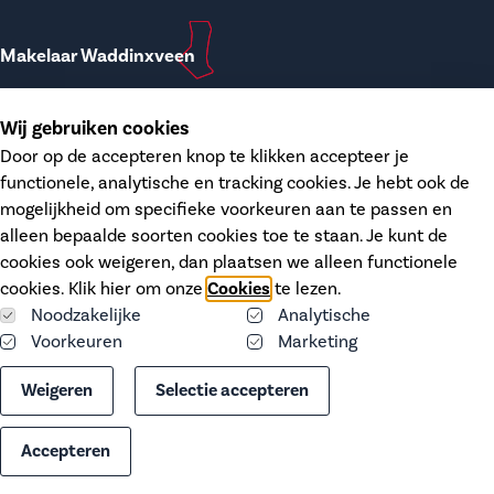
Makelaar Waddinxveen
T.
0182-748207
Wij gebruiken cookies
E.
waddinxveen@dupree.nl
Door op de accepteren knop te klikken accepteer je
functionele, analytische en tracking cookies. Je hebt ook de
Kanaalstraat 12
mogelijkheid om specifieke voorkeuren aan te passen en
2741 HH Waddinxveen
alleen bepaalde soorten cookies toe te staan. Je kunt de
KvK.
68406606
cookies ook weigeren, dan plaatsen we alleen functionele
BTW.
NL-8574.26.746 B01
cookies. Klik hier om onze
Cookies
te lezen.
Noodzakelijke
Analytische
Voorkeuren
Marketing
Cookies
Weigeren
Selectie accepteren
Privacy statement
Accepteren
Website door:
BlackDesk