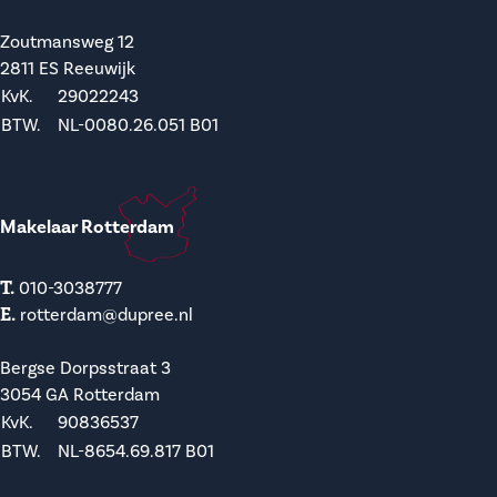
Zoutmansweg 12
2811 ES Reeuwijk
KvK.
29022243
BTW.
NL-0080.26.051 B01
Makelaar Rotterdam
T.
010-3038777
E.
rotterdam@dupree.nl
Bergse Dorpsstraat 3
3054 GA Rotterdam
KvK.
90836537
BTW.
NL-8654.69.817 B01