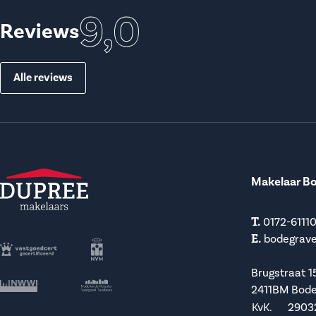
9,0
Reviews
Alle reviews
Makelaar B
T.
0172-6111
E.
bodegrav
Brugstraat 1
2411BM Bod
KvK.
2903