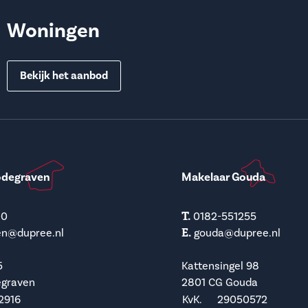
Woningen
Bekijk het aanbod
odegraven
Makelaar Gouda
T.
00
0182-551255
E.
en@dupree.nl
gouda@dupree.nl
5
Kattensingel 98
egraven
2801 CG Gouda
2916
KvK.
29050572