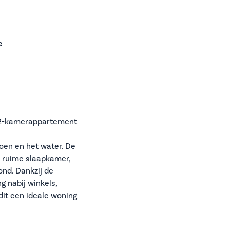
e
d 2-kamerappartement
roen en het water. De
 ruime slaapkamer,
ond. Dankzij de
g nabij winkels,
dit een ideale woning