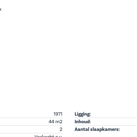
x
1971
Ligging:
44 m
2
Inhoud:
2
Aantal slaapkamers:
Verkocht o.v.