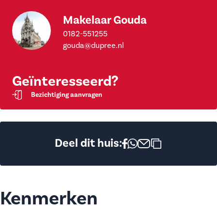
Makelaar Gouda
0182-551255
gouda@dupree.nl
Geïnteresseerd?
Bezichtiging aanvragen
Deel dit huis:
Kenmerken