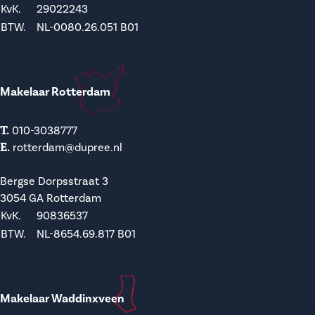
KvK.
29022243
BTW.
NL-0080.26.051 B01
Makelaar Rotterdam
T.
010-3038777
E.
rotterdam@dupree.nl
Bergse Dorpsstraat 3
3054 GA Rotterdam
KvK.
90836537
BTW.
NL-8654.69.817 B01
Makelaar Waddinxveen