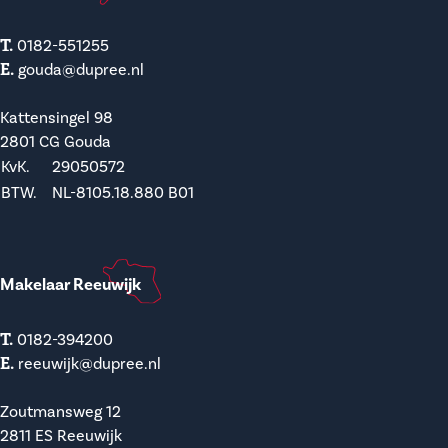
T.
0182-551255
E.
gouda@dupree.nl
Kattensingel 98
2801 CG Gouda
KvK.
29050572
BTW.
NL-8105.18.880 B01
Makelaar Reeuwijk
T.
0182-394200
E.
reeuwijk@dupree.nl
Zoutmansweg 12
2811 ES Reeuwijk