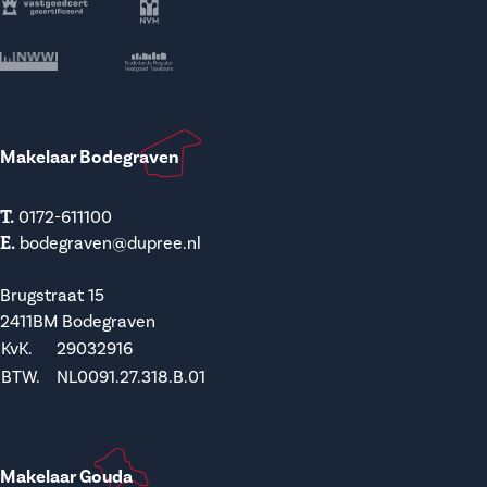
Makelaar Bodegraven
T.
0172-611100
E.
bodegraven@dupree.nl
Brugstraat 15
2411BM Bodegraven
KvK.
29032916
BTW.
NL0091.27.318.B.01
Makelaar Gouda