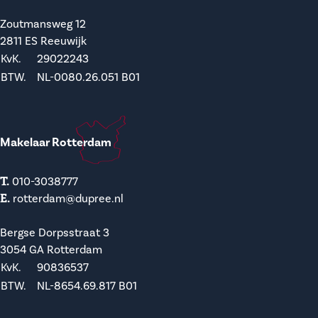
Zoutmansweg 12
2811 ES Reeuwijk
KvK.
29022243
BTW.
NL-0080.26.051 B01
Makelaar Rotterdam
T.
010-3038777
E.
rotterdam@dupree.nl
Bergse Dorpsstraat 3
3054 GA Rotterdam
KvK.
90836537
BTW.
NL-8654.69.817 B01