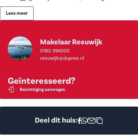
Lees meer
Makelaar Reeuwijk
0182-394200
reeuwijk@dupree.nl
Geïnteresseerd?
Bezichtiging aanvragen
Deel dit huis: