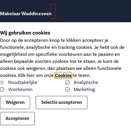
Makelaar Waddinxveen
T.
0182-748207
Wij gebruiken cookies
E.
waddinxveen@dupree.nl
Door op de accepteren knop te klikken accepteer je
functionele, analytische en tracking cookies. Je hebt ook de
Kanaalstraat 12
mogelijkheid om specifieke voorkeuren aan te passen en
2741 HH Waddinxveen
alleen bepaalde soorten cookies toe te staan. Je kunt de
KvK.
68406606
cookies ook weigeren, dan plaatsen we alleen functionele
BTW.
NL-8574.26.746 B01
cookies. Klik hier om onze
Cookies
te lezen.
Noodzakelijke
Analytische
Voorkeuren
Marketing
Cookies
Weigeren
Selectie accepteren
Privacy statement
Accepteren
Website door:
BlackDesk