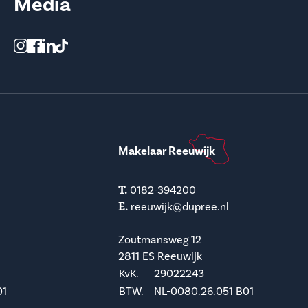
Media
Makelaar Reeuwijk
T.
0182-394200
E.
reeuwijk@dupree.nl
Zoutmansweg 12
2811 ES Reeuwijk
KvK.
29022243
01
BTW.
NL-0080.26.051 B01