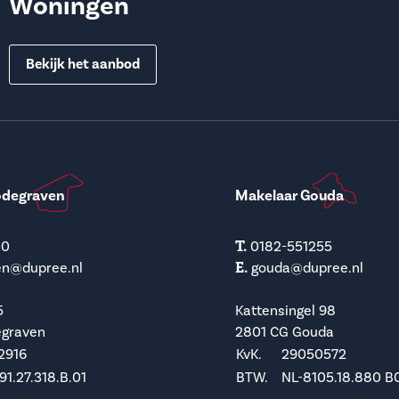
Woningen
Bekijk het aanbod
odegraven
Makelaar Gouda
T.
00
0182-551255
E.
en@dupree.nl
gouda@dupree.nl
5
Kattensingel 98
egraven
2801 CG Gouda
2916
KvK.
29050572
1.27.318.B.01
BTW.
NL-8105.18.880 B