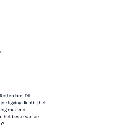
e
 Rotterdam! Dit
ne ligging dichtbij het
ving met een
an het beste van de
en?