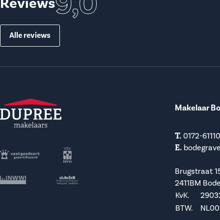
9,0
Reviews
Alle reviews
Makelaar B
T.
0172-6111
E.
bodegrav
Brugstraat 1
2411BM Bod
KvK.
2903
BTW.
NL009