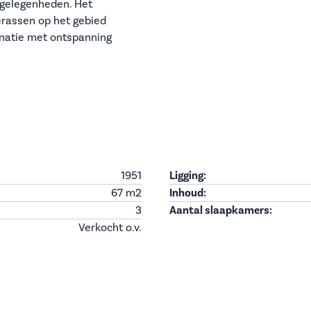
tgelegenheden. Het
erassen op het gebied
inatie met ontspanning
1951
Ligging:
67 m
2
Inhoud:
3
Aantal slaapkamers:
Verkocht o.v.