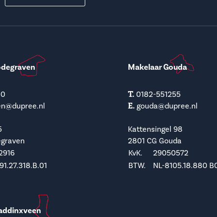
odegraven
Makelaar Gouda
T.
00
0182-551255
E.
en@dupree.nl
gouda@dupree.nl
5
Kattensingel 98
egraven
2801 CG Gouda
2916
KvK.
29050572
1.27.318.B.01
BTW.
NL-8105.18.880 B
addinxveen