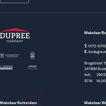
Makelaar B
T.
0172-6111
E.
bodegrav
Brugstraat 1
2411BM Bod
KvK.
2903
BTW.
NL009
Makelaar Rotterdam
Makelaar W