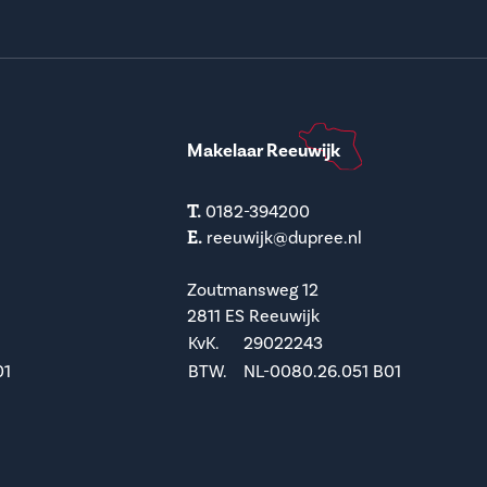
Makelaar Reeuwijk
T.
0182-394200
E.
reeuwijk@dupree.nl
Zoutmansweg 12
2811 ES Reeuwijk
KvK.
29022243
01
BTW.
NL-0080.26.051 B01