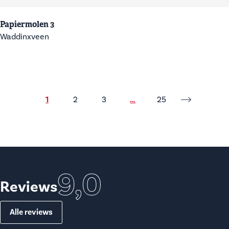
Papiermolen 3
Waddinxveen
1
2
3
…
25
9,0
Reviews
Alle reviews