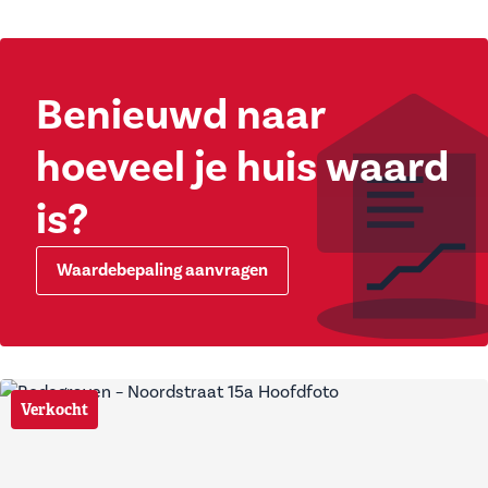
Benieuwd naar
hoeveel je huis waard
is?
Waardebepaling aanvragen
Verkocht