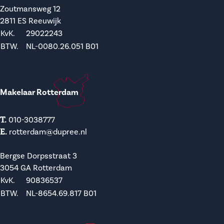
Zoutmansweg 12
2811 ES Reeuwijk
KvK.
29022243
BTW.
NL-0080.26.051 B01
Makelaar Rotterdam
T.
010-3038777
E.
rotterdam@dupree.nl
Bergse Dorpsstraat 3
3054 GA Rotterdam
KvK.
90836537
BTW.
NL-8654.69.817 B01