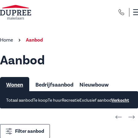
Home
Aanbod
Aanbod
Wonen
Bedrijfsaanbod
Nieuwbouw
Totaal aanbod
Te koop
Te huur
Recreatie
Exclusief aanbod
Verkocht
Filter aanbod