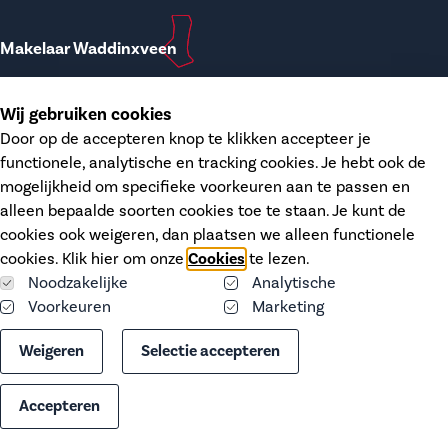
Makelaar Waddinxveen
T.
0182-748207
Wij gebruiken cookies
E.
waddinxveen@dupree.nl
Door op de accepteren knop te klikken accepteer je
functionele, analytische en tracking cookies. Je hebt ook de
Kanaalstraat 12
mogelijkheid om specifieke voorkeuren aan te passen en
2741 HH Waddinxveen
alleen bepaalde soorten cookies toe te staan. Je kunt de
KvK.
68406606
cookies ook weigeren, dan plaatsen we alleen functionele
BTW.
NL-8574.26.746 B01
cookies. Klik hier om onze
Cookies
te lezen.
Noodzakelijke
Analytische
Voorkeuren
Marketing
Cookies
Weigeren
Selectie accepteren
Privacy statement
Accepteren
Website door:
BlackDesk