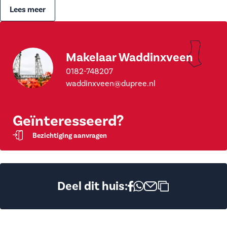
Lees meer
Makelaar Waddinxveen
0182-748207
waddinxveen@dupree.nl
Geïnteresseerd?
Bezichtiging aanvragen
Deel dit huis: