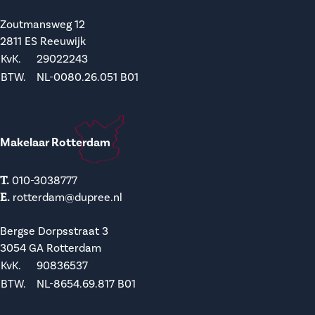
Zoutmansweg 12
2811 ES Reeuwijk
KvK.
29022243
BTW.
NL-0080.26.051 B01
Makelaar Rotterdam
T.
010-3038777
E.
rotterdam@dupree.nl
Bergse Dorpsstraat 3
3054 GA Rotterdam
KvK.
90836537
BTW.
NL-8654.69.817 B01