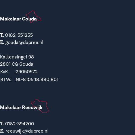
Makelaar Gouda
T.
0182-551255
E.
gouda@dupree.nl
Kattensingel 98
2801 CG Gouda
KvK.
29050572
BTW.
NL-8105.18.880 B01
Makelaar Reeuwijk
T.
0182-394200
E.
reeuwijk@dupree.nl