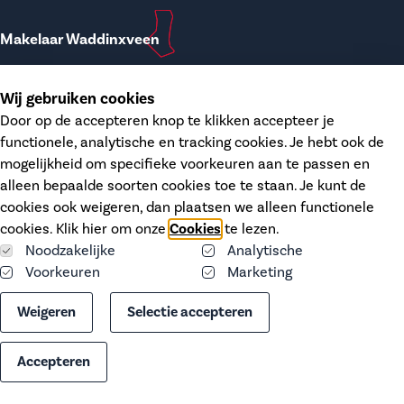
Makelaar Waddinxveen
T.
0182-748207
Wij gebruiken cookies
E.
waddinxveen@dupree.nl
Door op de accepteren knop te klikken accepteer je
functionele, analytische en tracking cookies. Je hebt ook de
Kanaalstraat 12
mogelijkheid om specifieke voorkeuren aan te passen en
2741 HH Waddinxveen
alleen bepaalde soorten cookies toe te staan. Je kunt de
KvK.
68406606
cookies ook weigeren, dan plaatsen we alleen functionele
BTW.
NL-8574.26.746 B01
cookies. Klik hier om onze
Cookies
te lezen.
Noodzakelijke
Analytische
Voorkeuren
Marketing
Cookies
Weigeren
Selectie accepteren
Privacy statement
Accepteren
Website door:
BlackDesk