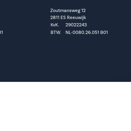
Zoutmansweg 12
2811 ES Reeuwijk
KvK.
29022243
01
BTW.
NL-0080.26.051 B01