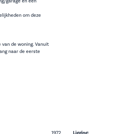
ing/garage en een
gelijkheden om deze
e van de woning. Vanuit
gang naar de eerste
1972
Ligging: