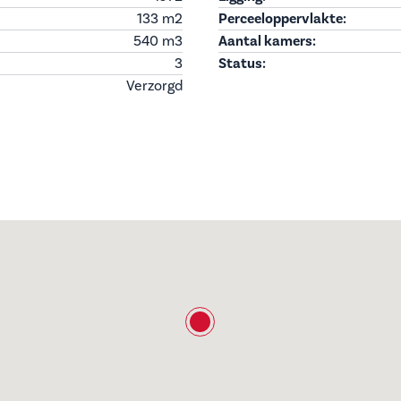
133 m
2
Perceeloppervlakte:
540 m
3
Aantal kamers:
3
Status:
Verzorgd