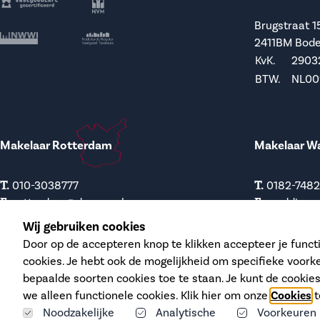
Brugstraat 1
2411BM Bod
KvK.
2903
BTW.
NL009
Makelaar Rotterdam
Makelaar W
T.
T.
010-3038777
0182-748
E.
E.
rotterdam@dupree.nl
waddinxv
Wij gebruiken cookies
Bergse Dorpsstraat 3
Kanaalstraat
Door op de accepteren knop te klikken accepteer je functi
3054 GA Rotterdam
2741 HH Wad
cookies. Je hebt ook de mogelijkheid om specifieke voork
KvK.
90836537
KvK.
6840
bepaalde soorten cookies toe te staan. Je kunt de cookie
BTW.
NL-8654.69.817 B01
BTW.
NL-85
we alleen functionele cookies. Klik hier om onze
Cookies
t
Noodzakelijke
Analytische
Voorkeuren