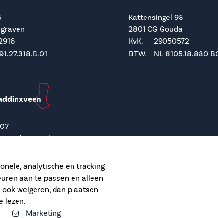
5
Kattensingel 98
egraven
2801 CG Gouda
2916
KvK.
29050572
1.27.318.B.01
BTW.
NL-8105.18.880 B
addinxveen
207
een@dupree.nl
 12
onele, analytische en tracking
dinxveen
euren aan te passen en alleen
6606
s ook weigeren, dan plaatsen
74.26.746 B01
e lezen.
Marketing