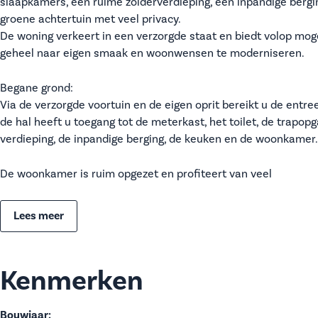
slaapkamers, een ruime zolderverdieping, een inpandige berg
groene achtertuin met veel privacy.
De woning verkeert in een verzorgde staat en biedt volop mo
geheel naar eigen smaak en woonwensen te moderniseren.
Begane grond:
Via de verzorgde voortuin en de eigen oprit bereikt u de entre
de hal heeft u toegang tot de meterkast, het toilet, de trapop
verdieping, de inpandige berging, de keuken en de woonkamer.
De woonkamer is ruim opgezet en profiteert van veel
Lees meer
Kenmerken
Bouwjaar: