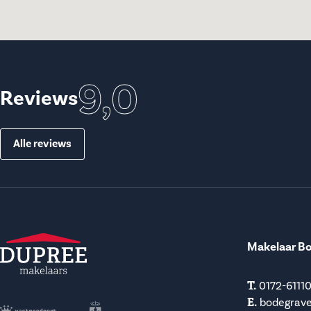
9,0
Reviews
Alle reviews
Makelaar B
T.
0172-6111
E.
bodegrav