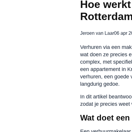
Hoe werkt
Rotterda
Jeroen van Laar
06 apr 
Verhuren via een make
wat doen ze precies e
complex, met specifi
een appartement in Kr
verhuren, een goede 
langdurig gedoe.
In dit artikel beantw
zodat je precies weet
Wat doet een
Een verhuurmakelaar i