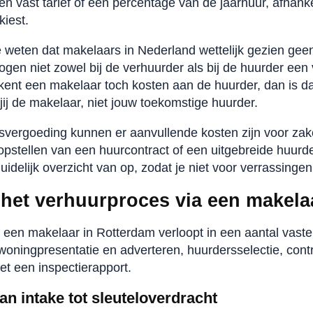
n vast tarief of een percentage van de jaarhuur, afhanke
kiest.
te weten dat makelaars in Nederland wettelijk gezien ge
en niet zowel bij de verhuurder als bij de huurder een 
ent een makelaar toch kosten aan de huurder, dan is dat 
jij de makelaar, niet jouw toekomstige huurder.
vergoeding kunnen er aanvullende kosten zijn voor zak
 opstellen van een huurcontract of een uitgebreide huurd
duidelijk overzicht van op, zodat je niet voor verrassinge
 het verhuurproces via een makela
 een makelaar in Rotterdam verloopt in een aantal vaste
woningpresentatie en adverteren, huurdersselectie, contr
et een inspectierapport.
an intake tot sleuteloverdracht