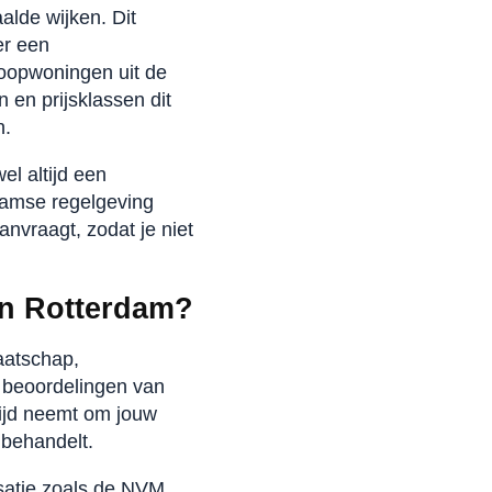
lde wijken. Dit
er een
koopwoningen uit de
en prijsklassen dit
n.
el altijd een
damse regelgeving
nvraagt, zodat je niet
in Rotterdam?
aatschap,
e beoordelingen van
tijd neemt om jouw
 behandelt.
isatie zoals de NVM.