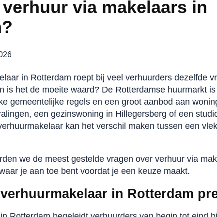
 verhuur via makelaars in
m?
2026
laar in Rotterdam roept bij veel verhuurders dezelfde vr
n is het de moeite waard? De Rotterdamse huurmarkt is
eke gemeentelijke regels en een groot aanbod aan wonin
alingen, een gezinswoning in Hillegersberg of een studio
verhuurmakelaar kan het verschil maken tussen een vle
oorden we de meest gestelde vragen over verhuur via mak
 waar je aan toe bent voordat je een keuze maakt.
 verhuurmakelaar in Rotterdam pr
n Rotterdam begeleidt verhuurders van begin tot eind bi