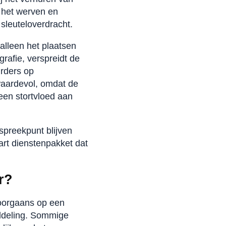
a het werven en
 sleuteloverdracht.
lleen het plaatsen
rafie, verspreidt de
urders op
 waardevol, omdat de
een stortvloed aan
spreekpunt blijven
art dienstenpakket dat
r?
doorgaans op een
iddeling. Sommige