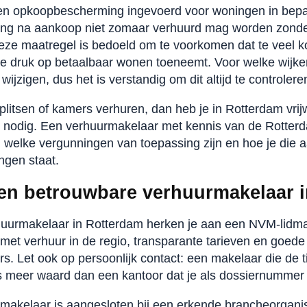
en opkoopbescherming ingevoerd voor woningen in bepaa
ing na aankoop niet zomaar verhuurd mag worden zond
eze maatregel is bedoeld om te voorkomen dat te veel 
e druk op betaalbaar wonen toeneemt. Voor welke wijken 
 wijzigen, dus het is verstandig om dit altijd te controlere
litsen of kamers verhuren, dan heb je in Rotterdam vrijw
 nodig. Een verhuurmakelaar met kennis van de Rotter
 welke vergunningen van toepassing zijn en hoe je die aa
ngen staat.
een betrouwbare verhuurmakelaar 
uurmakelaar in Rotterdam herken je aan een NVM-lidm
met verhuur in de regio, transparante tarieven en goed
s. Let ook op persoonlijk contact: een makelaar die de 
, is meer waard dan een kantoor dat je als dossiernummer
de makelaar is aangesloten bij een erkende brancheorgan