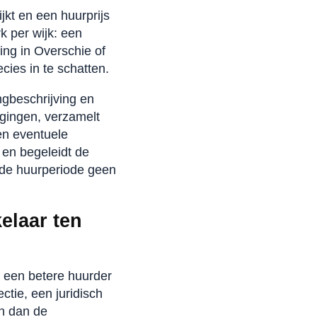
kt en een huurprijs
k per wijk: een
ing in Overschie of
ies in te schatten.
ngbeschrijving en
igingen, verzamelt
en eventuele
p en begeleidt de
n de huurperiode geen
elaar ten
s een betere huurder
ctie, een juridisch
en dan de