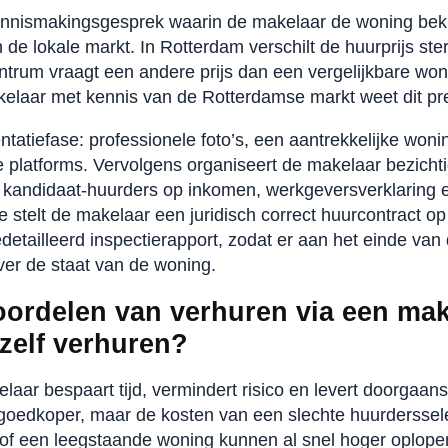
nnismakingsgesprek waarin de makelaar de woning bekij
 de lokale markt. In Rotterdam verschilt de huurprijs ster
ntrum vraagt een andere prijs dan een vergelijkbare won
laar met kennis van de Rotterdamse markt weet dit prec
tatiefase: professionele foto’s, een aantrekkelijke woni
te platforms. Vervolgens organiseert de makelaar bezicht
 kandidaat-huurders op inkomen, werkgeversverklaring 
ie stelt de makelaar een juridisch correct huurcontract o
detailleerd inspectierapport, zodat er aan het einde va
ver de staat van de woning.
oordelen van verhuren via een mak
zelf verhuren?
laar bespaart tijd, vermindert risico en levert doorgaan
t goedkoper, maar de kosten van een slechte huurderssele
 of een leegstaande woning kunnen al snel hoger oplop