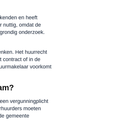
kenden en heeft
r nuttig, omdat de
r grondig onderzoek.
enken. Het huurrecht
 contract of in de
huurmakelaar voorkomt
dam?
 een vergunningplicht
erhuurders moeten
e de gemeente