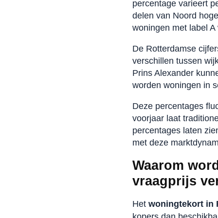
percentage varieert p
delen van Noord hoge
woningen met label A
De Rotterdamse cijfer
verschillen tussen wij
Prins Alexander kunne
worden woningen in so
Deze percentages flu
voorjaar laat traditio
percentages laten zi
met deze marktdynamie
Waarom word
vraagprijs v
Het
woningtekort in
kopers dan beschikbar