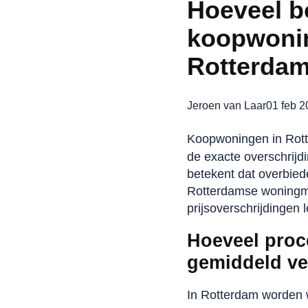
Hoeveel b
koopwonin
Rotterda
Jeroen van Laar
01 feb 
Koopwoningen in Rot
de exacte overschrijd
betekent dat overbiede
Rotterdamse woningmar
prijsoverschrijdingen l
Hoeveel proc
gemiddeld ve
In Rotterdam worden 