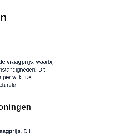
n
in
e vraagprijs
, waarbij
mstandigheden. Dit
 per wijk. De
cturele
woningen
aagprijs
. Dit