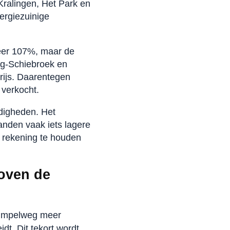
Kralingen, Het Park en
ergiezuinige
veer 107%, maar de
erg-Schiebroek en
rijs. Daarentegen
 verkocht.
digheden. Het
aanden vaak iets lagere
 rekening te houden
oven de
 simpelweg meer
dt. Dit tekort wordt