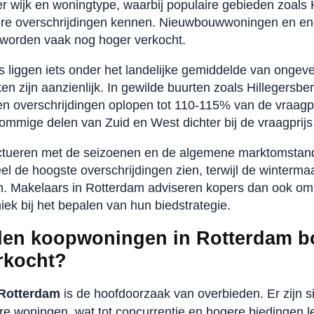
er wijk en woningtype, waarbij populaire gebieden zoals 
re overschrijdingen kennen. Nieuwbouwwoningen en en
 worden vaak nog hoger verkocht.
s liggen iets onder het landelijke gemiddelde van onge
ken zijn aanzienlijk. In gewilde buurten zoals Hillegersb
n overschrijdingen oplopen tot 110-115% van de vraagp
mmige delen van Zuid en West dichter bij de vraagprijs
ctueren met de seizoenen en de algemene marktomstan
neel de hoogste overschrijdingen zien, terwijl de winterm
en. Makelaars in Rotterdam adviseren kopers dan ook om
k bij het bepalen van hun biedstrategie.
en koopwoningen in Rotterdam b
erkocht?
 Rotterdam
is de hoofdoorzaak van overbieden. Er zijn
e woningen, wat tot concurrentie en hogere biedingen lei