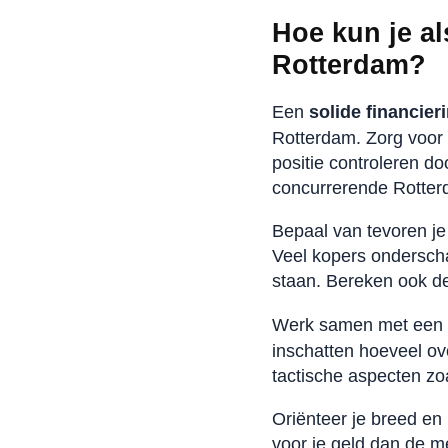
Hoe kun je a
Rotterdam?
Een
solide financier
Rotterdam. Zorg voor e
positie controleren do
concurrerende Rotter
Bepaal van tevoren j
Veel kopers onderscha
staan. Bereken ook d
Werk samen met een
inschatten hoeveel ove
tactische aspecten z
Oriënteer je breed e
voor je geld dan de m