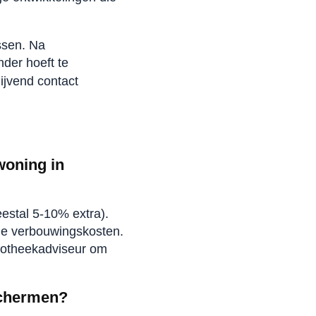
ssen. Na
der hoeft te
lijvend contact
woning in
estal 5-10% extra).
ele verbouwingskosten.
ypotheekadviseur om
eschermen?