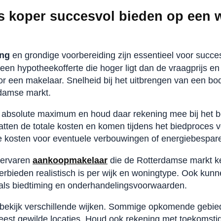
ls koper succesvol bieden op een 
ing
en grondige voorbereiding zijn essentieel voor succe
en hypotheekofferte die hoger ligt dan de vraagprijs en l
or een makelaar. Snelheid bij het uitbrengen van een bod 
damse markt.
e absolute maximum en houd daar rekening mee bij het b
tten de totale kosten en komen tijdens het biedproces v
e kosten voor eventuele verbouwingen of energiebespar
 ervaren
aankoopmakelaar
die de Rotterdamse markt ke
rbieden realistisch is per wijk en woningtype. Ook kunne
oals biedtiming en onderhandelingsvoorwaarden.
n bekijk verschillende wijken. Sommige opkomende gebi
eest gewilde locaties. Houd ook rekening met toekomsti