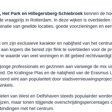
, Het Park en Hillegersberg-Schiebroek
kennen de ho
de vraagprijs in Rotterdam. In deze wijken is overbied
inatie van gewilde locaties, goede voorzieningen en een
 om zijn exclusieve karakter en nabijheid van het centr
an kopers die bereid zijn flink te overbieden voor de pre
he waarde van veel woningen in dit gebied rechtvaardigt
l jonge professionals en gezinnen aan vanwege de mix v
id. De Kralingse Plas en de nabijheid van de Erasmus Un
Noord wint aan populariteit door stadsvernieuwingsproje
inkels.
 delen van West en Delfshaven steeds populairder worde
rijzen, maar tonen stijgende overschrijdingspercentage
bindingen met het centrum.