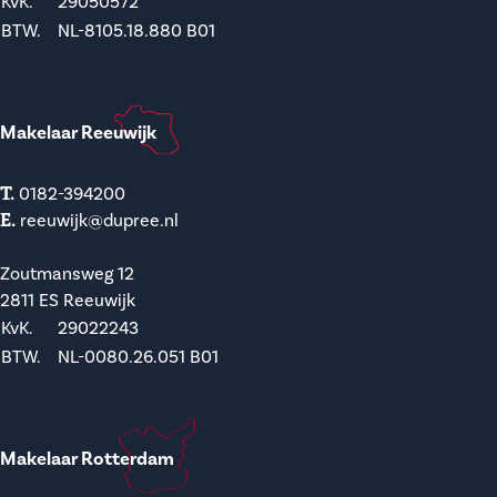
KvK.
29050572
BTW.
NL-8105.18.880 B01
Makelaar Reeuwijk
T.
0182-394200
E.
reeuwijk@dupree.nl
Zoutmansweg 12
2811 ES Reeuwijk
KvK.
29022243
BTW.
NL-0080.26.051 B01
Makelaar Rotterdam