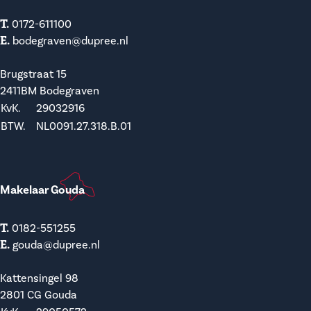
T.
0172-611100
E.
bodegraven@dupree.nl
Brugstraat 15
2411BM Bodegraven
KvK.
29032916
BTW.
NL0091.27.318.B.01
Makelaar Gouda
T.
0182-551255
E.
gouda@dupree.nl
Kattensingel 98
2801 CG Gouda