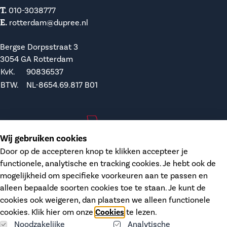
T.
010-3038777
E.
rotterdam@dupree.nl
Bergse Dorpsstraat 3
3054 GA Rotterdam
KvK.
90836537
BTW.
NL-8654.69.817 B01
Makelaar Waddinxveen
Wij gebruiken cookies
Door op de accepteren knop te klikken accepteer je
T.
0182-748207
functionele, analytische en tracking cookies. Je hebt ook de
E.
waddinxveen@dupree.nl
mogelijkheid om specifieke voorkeuren aan te passen en
alleen bepaalde soorten cookies toe te staan. Je kunt de
Kanaalstraat 12
cookies ook weigeren, dan plaatsen we alleen functionele
2741 HH Waddinxveen
cookies. Klik hier om onze
Cookies
te lezen.
KvK.
68406606
Noodzakelijke
Analytische