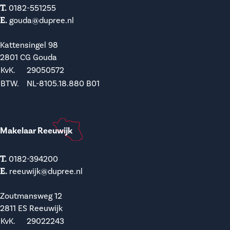
T.
0182-551255
E.
gouda@dupree.nl
Kattensingel 98
2801 CG Gouda
KvK.
29050572
BTW.
NL-8105.18.880 B01
Makelaar Reeuwijk
T.
0182-394200
E.
reeuwijk@dupree.nl
Zoutmansweg 12
2811 ES Reeuwijk
KvK.
29022243