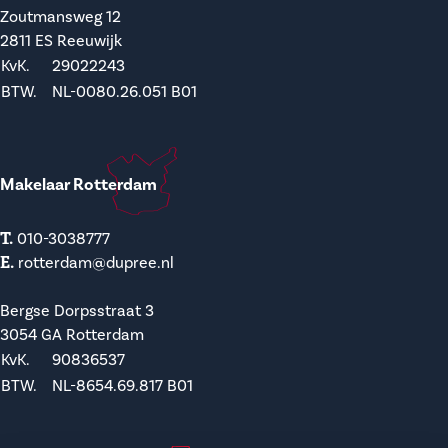
Zoutmansweg 12
2811 ES Reeuwijk
KvK.
29022243
BTW.
NL-0080.26.051 B01
Makelaar Rotterdam
T.
010-3038777
E.
rotterdam@dupree.nl
Bergse Dorpsstraat 3
3054 GA Rotterdam
KvK.
90836537
BTW.
NL-8654.69.817 B01