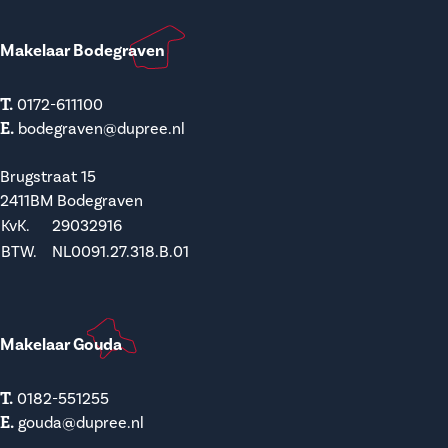
Makelaar Bodegraven
T.
0172-611100
E.
bodegraven@dupree.nl
Brugstraat 15
2411BM Bodegraven
KvK.
29032916
BTW.
NL0091.27.318.B.01
Makelaar Gouda
T.
0182-551255
E.
gouda@dupree.nl