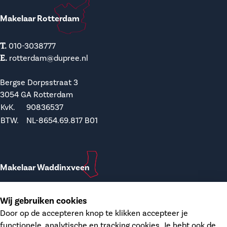
Makelaar Rotterdam
T.
010-3038777
E.
rotterdam@dupree.nl
Bergse Dorpsstraat 3
3054 GA Rotterdam
KvK.
90836537
BTW.
NL-8654.69.817 B01
Makelaar Waddinxveen
T.
0182-748207
Wij gebruiken cookies
E.
waddinxveen@dupree.nl
Door op de accepteren knop te klikken accepteer je
functionele, analytische en tracking cookies. Je hebt ook de