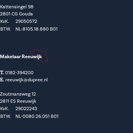
Kattensingel 98
2801 CG Gouda
KvK.
29050572
BTW.
NL-8105.18.880 B01
Makelaar Reeuwijk
T.
0182-394200
E.
reeuwijk@dupree.nl
Zoutmansweg 12
2811 ES Reeuwijk
KvK.
29022243
BTW.
NL-0080.26.051 B01