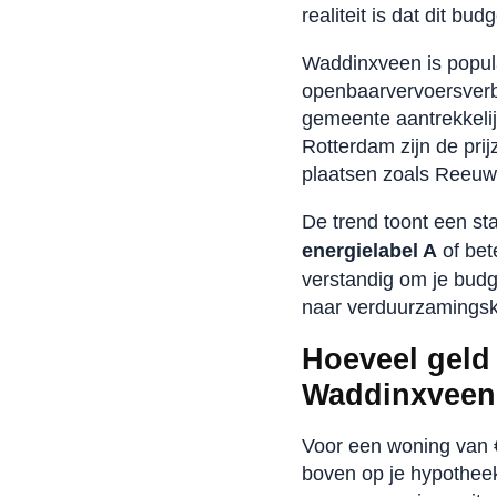
realiteit is dat dit b
Waddinxveen is popul
openbaarvervoersverb
gemeente aantrekkelijk
Rotterdam zijn de pri
plaatsen zoals Reeuwi
De trend toont een s
energielabel A
of bet
verstandig om je budge
naar verduurzamingsk
Hoeveel geld 
Waddinxveen
Voor een woning van €
boven op je hypotheek