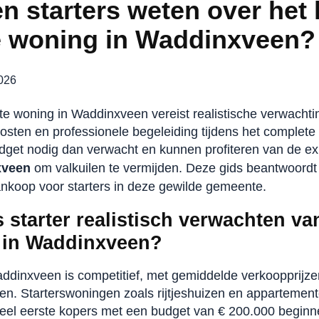
n starters weten over het
e woning in Waddinxveen?
2026
te woning in Waddinxveen vereist realistische verwachti
osten en professionele begeleiding tijdens het complete 
get nodig dan verwacht en kunnen profiteren van de ex
xveen
om valkuilen te vermijden. Deze gids beantwoordt 
nkoop voor starters in deze gewilde gemeente.
s starter realistisch verwachten va
 in Waddinxveen?
dinxveen is competitief, met gemiddelde verkoopprijze
ten. Starterswoningen zoals rijtjeshuizen en appartemen
 veel eerste kopers met een budget van € 200.000 begin