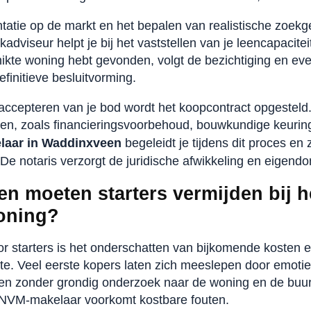
ëntatie op de markt en het bepalen van realistische zoek
dviseur helpt je bij het vaststellen van je leencapacite
ikte woning hebt gevonden, volgt de bezichtiging en ev
efinitieve besluitvorming.
accepteren van je bod wordt het koopcontract opgesteld.
den, zoals financieringsvoorbehoud, bouwkundige keuri
laar in Waddinxveen
begeleidt je tijdens dit proces en 
De notaris verzorgt de juridische afwikkeling en eigend
en moeten starters vermijden bij 
oning?
oor starters is het onderschatten van bijkomende kosten 
mte. Veel eerste kopers laten zich meeslepen door emot
en zonder grondig onderzoek naar de woning en de buur
 NVM-makelaar voorkomt kostbare fouten.