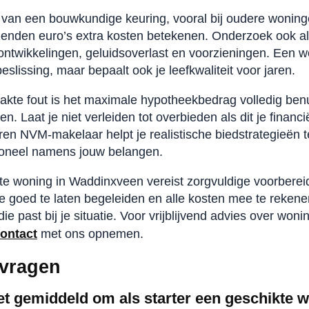
 van een bouwkundige keuring, vooral bij oudere wonin
nden euro’s extra kosten betekenen. Onderzoek ook alti
 ontwikkelingen, geluidsoverlast en voorzieningen. Een w
eslissing, maar bepaalt ook je leefkwaliteit voor jaren.
te fout is het maximale hypotheekbedrag volledig benu
n. Laat je niet verleiden tot overbieden als dit je financ
aren NVM-makelaar helpt je realistische biedstrategieën 
ioneel namens jouw belangen.
te woning in Waddinxveen vereist zorgvuldige voorbereid
e goed te laten begeleiden en alle kosten mee te reken
 past bij je situatie. Voor vrijblijvend advies over won
ontact
met ons opnemen.
 vragen
et gemiddeld om als starter een geschikte w