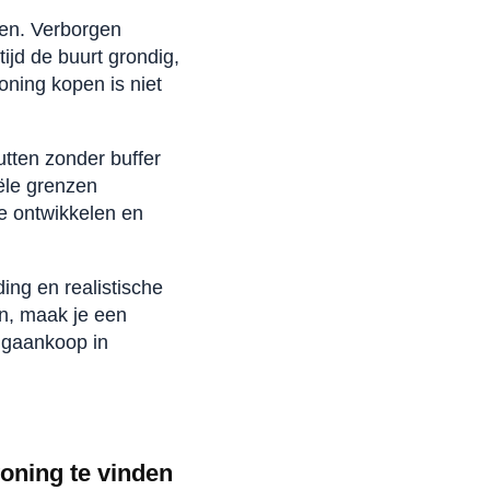
gen. Verborgen
jd de buurt grondig,
oning kopen is niet
tten zonder buffer
iële grenzen
te ontwikkelen en
ing en realistische
en, maak je een
ingaankoop in
oning te vinden