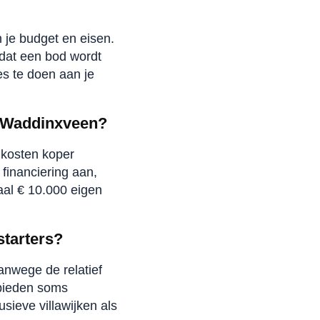
 je budget en eisen.
dat een bod wordt
es te doen aan je
n Waddinxveen?
 kosten koper
inanciering aan,
aal € 10.000 eigen
starters?
vanwege de relatief
bieden soms
ieve villawijken als