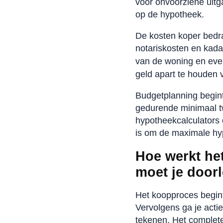
voor onvoorziene uitg
op de hypotheek.
De kosten koper bedr
notariskosten en kada
van de woning en eve
geld apart te houden 
Budgetplanning begint
gedurende minimaal t
hypotheekcalculators o
is om de maximale hyp
Hoe werkt he
moet je door
Het koopproces begint
Vervolgens ga je acti
tekenen. Het complete