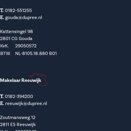
T.
0182-551255
E.
gouda@dupree.nl
Kattensingel 98
2801 CG Gouda
KvK.
29050572
BTW.
NL-8105.18.880 B01
Makelaar Reeuwijk
T.
0182-394200
E.
reeuwijk@dupree.nl
Zoutmansweg 12
2811 ES Reeuwijk