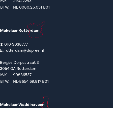
KvK.
29022243
BTW.
NL-0080.26.051 B01
Makelaar Rotterdam
T.
010-3038777
E.
rotterdam@dupree.nl
Bergse Dorpsstraat 3
3054 GA Rotterdam
KvK.
90836537
BTW.
NL-8654.69.817 B01
Makelaar Waddinxveen