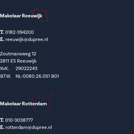
Makelaar Reeuwijk
T.
0182-394200
E.
reeuwijk@dupree.nl
Zoutmansweg 12
2811 ES Reeuwijk
KvK.
29022243
BTW.
NL-0080.26.051 B01
Makelaar Rotterdam
T.
010-3038777
E.
rotterdam@dupree.nl