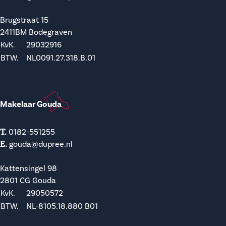
Brugstraat 15
2411BM Bodegraven
KvK.
29032916
BTW.
NL0091.27.318.B.01
Makelaar Gouda
T.
0182-551255
E.
gouda@dupree.nl
Kattensingel 98
2801 CG Gouda
KvK.
29050572
BTW.
NL-8105.18.880 B01