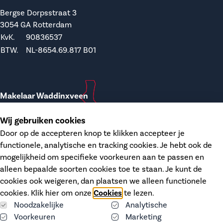
Bergse Dorpsstraat 3
3054 GA Rotterdam
KvK.
90836537
BTW.
NL-8654.69.817 B01
Makelaar Waddinxveen
Wij gebruiken cookies
T.
0182-748207
Door op de accepteren knop te klikken accepteer je
E.
waddinxveen@dupree.nl
functionele, analytische en tracking cookies. Je hebt ook de
mogelijkheid om specifieke voorkeuren aan te passen en
Kanaalstraat 12
alleen bepaalde soorten cookies toe te staan. Je kunt de
2741 HH Waddinxveen
cookies ook weigeren, dan plaatsen we alleen functionele
KvK.
68406606
cookies. Klik hier om onze
Cookies
te lezen.
BTW.
NL-8574.26.746 B01
Noodzakelijke
Analytische
Voorkeuren
Marketing