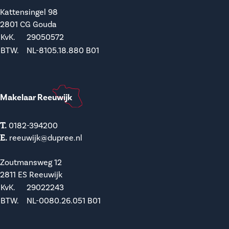
Kattensingel 98
2801 CG Gouda
KvK.
29050572
BTW.
NL-8105.18.880 B01
Makelaar Reeuwijk
T.
0182-394200
E.
reeuwijk@dupree.nl
Zoutmansweg 12
2811 ES Reeuwijk
KvK.
29022243
BTW.
NL-0080.26.051 B01