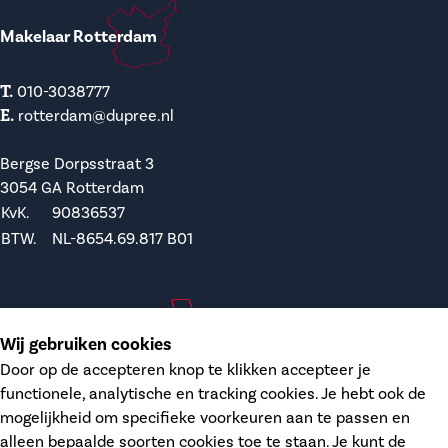
Makelaar Rotterdam
T.
010-3038777
E.
rotterdam@dupree.nl
Bergse Dorpsstraat 3
3054 GA Rotterdam
KvK.
90836537
BTW.
NL-8654.69.817 B01
Makelaar Waddinxveen
Wij gebruiken cookies
Door op de accepteren knop te klikken accepteer je
T.
0182-748207
functionele, analytische en tracking cookies. Je hebt ook de
E.
waddinxveen@dupree.nl
mogelijkheid om specifieke voorkeuren aan te passen en
alleen bepaalde soorten cookies toe te staan. Je kunt de