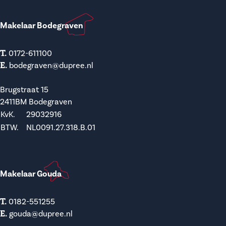
Makelaar Bodegraven
T.
0172-611100
E.
bodegraven@dupree.nl
Brugstraat 15
2411BM Bodegraven
KvK.
29032916
BTW.
NL0091.27.318.B.01
Makelaar Gouda
T.
0182-551255
E.
gouda@dupree.nl