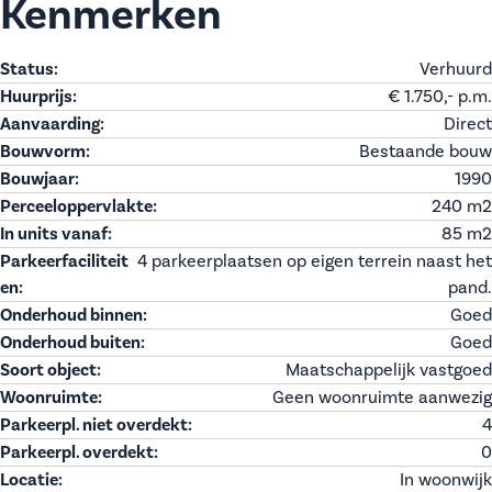
Kenmerken
Status:
Verhuurd
Huurprijs:
€ 1.750,- p.m.
Aanvaarding:
Direct
Bouwvorm:
Bestaande bouw
Bouwjaar:
1990
Perceeloppervlakte:
240 m
2
In units vanaf:
85 m
2
Parkeerfaciliteit
4 parkeerplaatsen op eigen terrein naast het
en:
pand.
Onderhoud binnen:
Goed
Onderhoud buiten:
Goed
Soort object:
Maatschappelijk vastgoed
Woonruimte:
Geen woonruimte aanwezig
Parkeerpl. niet overdekt:
4
Parkeerpl. overdekt:
0
Locatie:
In woonwijk