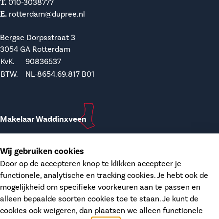
T.
010-3038777
E.
rotterdam@dupree.nl
Bergse Dorpsstraat 3
3054 GA Rotterdam
KvK.
90836537
BTW.
NL-8654.69.817 B01
Makelaar Waddinxveen
T.
0182-748207
Wij gebruiken cookies
E.
waddinxveen@dupree.nl
Door op de accepteren knop te klikken accepteer je
functionele, analytische en tracking cookies. Je hebt ook de
Kanaalstraat 12
mogelijkheid om specifieke voorkeuren aan te passen en
2741 HH Waddinxveen
alleen bepaalde soorten cookies toe te staan. Je kunt de
KvK.
68406606
cookies ook weigeren, dan plaatsen we alleen functionele
BTW.
NL-8574.26.746 B01