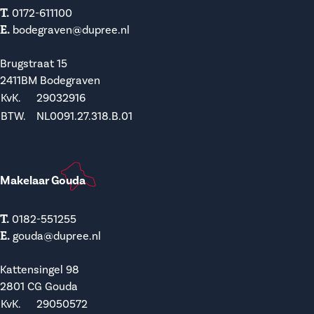
T.
0172-611100
E.
bodegraven@dupree.nl
Brugstraat 15
2411BM Bodegraven
KvK.
29032916
BTW.
NL0091.27.318.B.01
Makelaar Gouda
T.
0182-551255
E.
gouda@dupree.nl
Kattensingel 98
2801 CG Gouda
KvK.
29050572