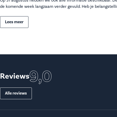
Op 31 augustus hebben we ook alle informatie beschikbaar. D
de komende week langzaam verder gevuld. Heb je belangstellin
Lees meer
9,0
Reviews
Alle reviews