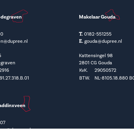
odegraven
Makelaar Gouda
T.
00
0182-551255
E.
en@dupree.nl
gouda@dupree.nl
5
Kattensingel 98
egraven
2801 CG Gouda
2916
KvK.
29050572
1.27.318.B.01
BTW.
NL-8105.18.880 B
addinxveen
207
een@dupree.nl