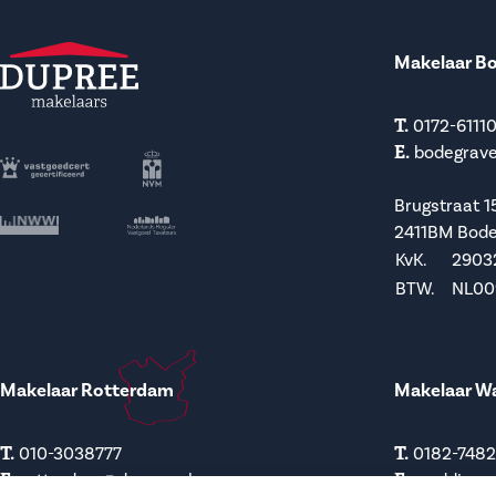
Makelaar B
T.
0172-6111
E.
bodegrav
Brugstraat 1
2411BM Bod
KvK.
2903
BTW.
NL009
Makelaar Rotterdam
Makelaar W
T.
T.
010-3038777
0182-748
E.
E.
rotterdam@dupree.nl
waddinxv