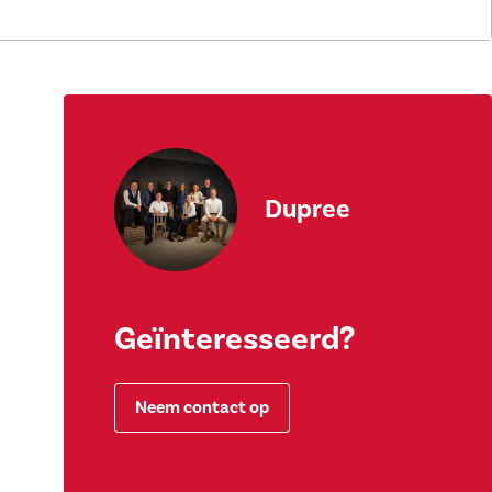
Dupree
Geïnteresseerd?
Neem contact op