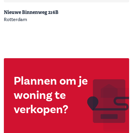
Nieuwe Binnenweg 216B
Rotterdam
Plannen om je
woning te
verkopen?