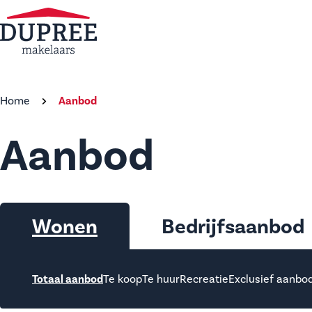
Home
Aanbod
Aanbod
Wonen
Bedrijfsaanbod
Totaal aanbod
Te koop
Te huur
Recreatie
Exclusief aanbo