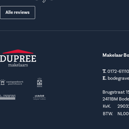
Alle reviews
Makelaar B
T.
0172-6111
E.
bodegrav
Brugstraat 1
2411BM Bod
KvK.
2903
BTW.
NL009