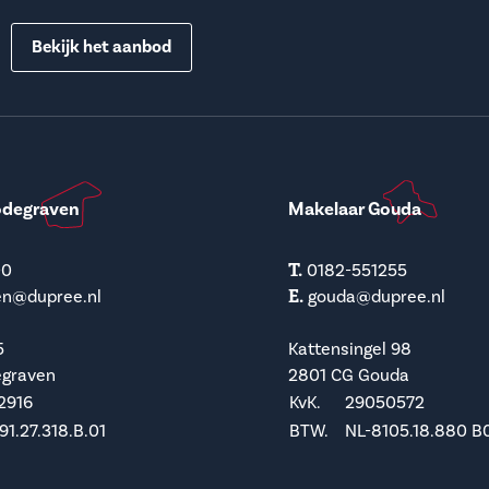
Bekijk het aanbod
odegraven
Makelaar Gouda
T.
00
0182-551255
E.
en@dupree.nl
gouda@dupree.nl
5
Kattensingel 98
egraven
2801 CG Gouda
2916
KvK.
29050572
1.27.318.B.01
BTW.
NL-8105.18.880 B