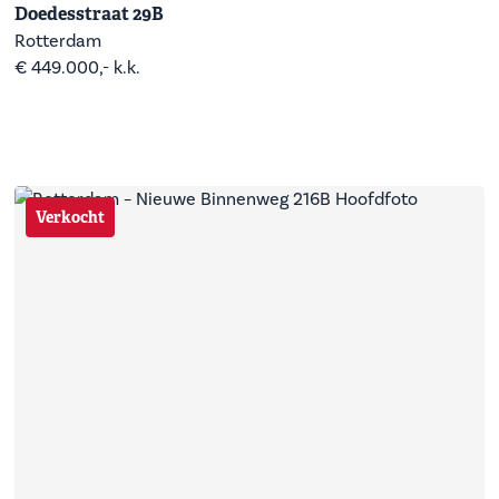
Doedesstraat 29B
Rotterdam
€ 449.000,- k.k.
Verkocht